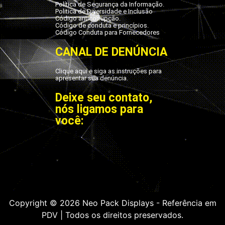
Política de Segurança da Informação.
Politica de Diversidade e Inclusão
Código anticorrupção.
Código de conduta e princípios.
Código Conduta para Fornecedores
CANAL DE DENÚNCIA
Clique aqui e siga as instruções para
apresentar sua denúncia.
Deixe seu contato,
nós ligamos para
você:
Copyright © 2026 Neo Pack Displays - Referência em
PDV | Todos os direitos preservados.