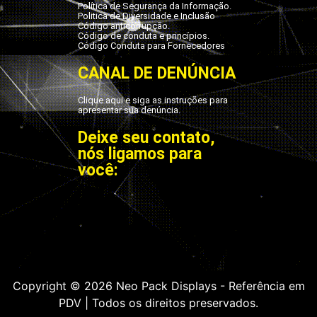
Política de Segurança da Informação.
Politica de Diversidade e Inclusão
Código anticorrupção.
Código de conduta e princípios.
Código Conduta para Fornecedores
CANAL DE DENÚNCIA
Clique aqui e siga as instruções para
apresentar sua denúncia.
Deixe seu contato,
nós ligamos para
você:
Copyright © 2026 Neo Pack Displays - Referência em
PDV | Todos os direitos preservados.