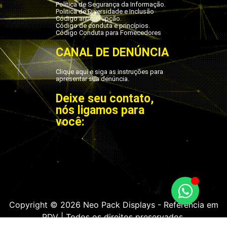
Política de Segurança da Informação.
Politica de Diversidade e Inclusão
Código anticorrupção.
Código de conduta e princípios.
Código Conduta para Fornecedores
CANAL DE DENÚNCIA
Clique aqui e siga as instruções para
apresentar sua denúncia.
Deixe seu contato,
nós ligamos para
você:
Copyright © 2026 Neo Pack Displays - Referência em
PDV | Todos os direitos preservados.