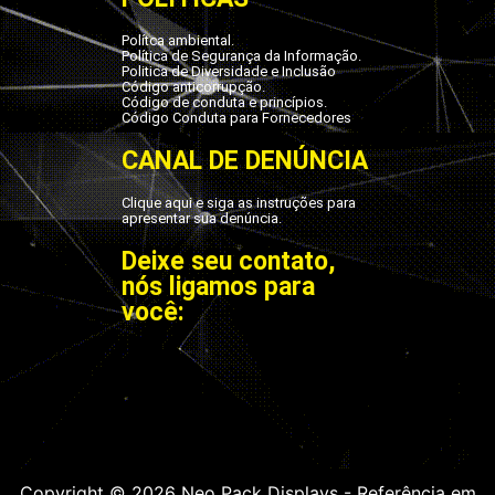
Polítca ambiental.
Política de Segurança da Informação.
Politica de Diversidade e Inclusão
Código anticorrupção.
Código de conduta e princípios.
Código Conduta para Fornecedores
CANAL DE DENÚNCIA
Clique aqui e siga as instruções para
apresentar sua denúncia.
Deixe seu contato,
nós ligamos para
você:
Copyright © 2026 Neo Pack Displays - Referência em