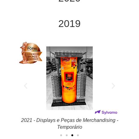
2019
dising -
2021 - Displays e Peças de Merchandising -
2021 
Temporário
Peça