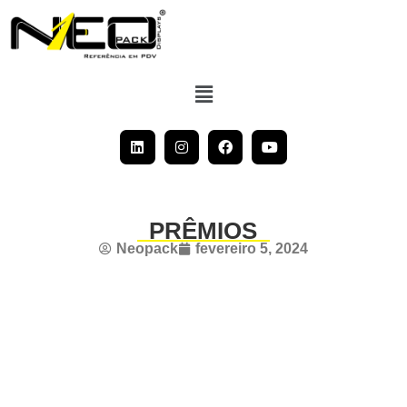
PRÊMIOS
Neopack
fevereiro 5, 2024
E quando o
assunto é POPAI,
somos