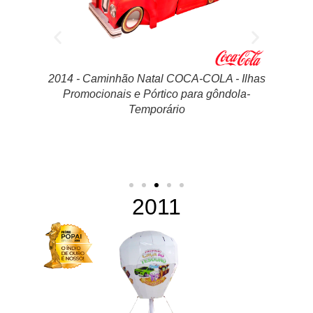
- Ilhas
2014 -
dola-
St
2011