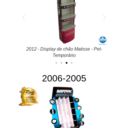
Pet-
2012 - Display Ônibus Escolar Toddynho -
2012
Alimentos -Temporário
2006-2005