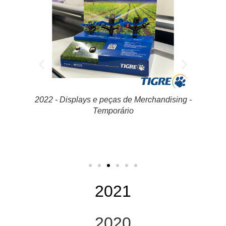
ising -
Projet
2022 - Projetos Especiais de Displays e
Peças de Merchandising - Temporário
2021
2020