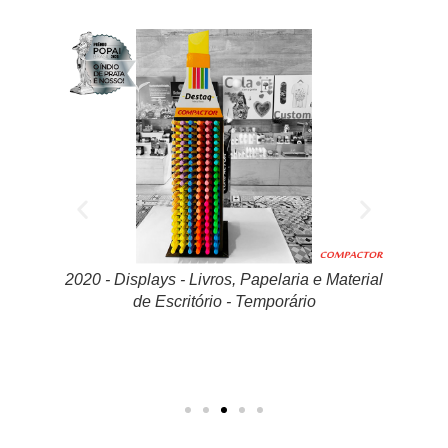
Material
2020 - Displays - Higiene Pessoal / Oral Care
2020
- Temporário
Equi