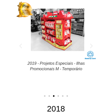
as
2019 - Projetos Especiais - Ilhas
2019 - D
o
Promocionais G - Temporário
2018