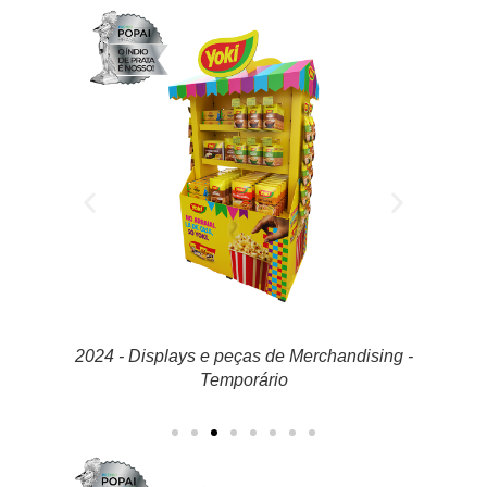
ising -
2024 - Projetos Especiais de Displays e
2024 
Peças de Merchandising - Temporário
Peça