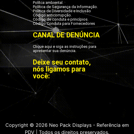
Polítca ambiental.
Política de Segurança da Informação.
Politica de Diversidade e Inclusão
Código anticorrupção.
Código de conduta e princípios.
Código Conduta para Fornecedores
CANAL DE DENÚNCIA
Clique aqui e siga as instruções para
apresentar sua denúncia.
Deixe seu contato,
nós ligamos para
você:
Copyright © 2026 Neo Pack Displays - Referência em
PDV | Todos os direitos preservados.