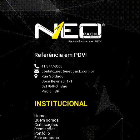
Referência em PDV!
11 3777-8568
contato_neo@neopack.com.br
Rua Soldado
José Reymão, 171
02178-040 | São
Paulo | SP
INSTITUCIONAL
Home
Quem somos
Certificações
Premiações
Portfólio
Fale conosco