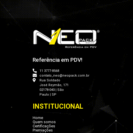
Referência em PDV!
11 3777-8568
contato_neo@neopack.com.br
Rua Soldado
José Reymão, 171
02178-040 | São
Paulo | SP
INSTITUCIONAL
Home
Quem somos
Certificações
Premiações