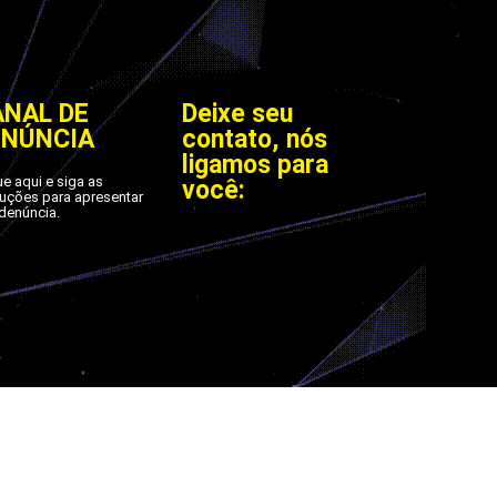
ANAL DE
Deixe seu
ENÚNCIA
contato, nós
ligamos para
ue aqui e siga as
você:
ruções para apresentar
denúncia.
os.