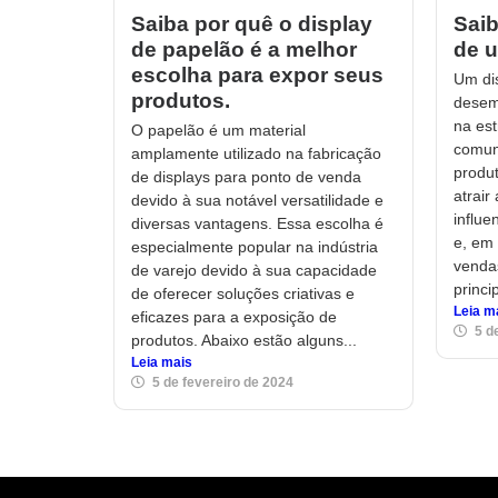
Saiba por quê o display
Saib
de papelão é a melhor
de u
escolha para expor seus
Um di
produtos.
desem
na est
O papelão é um material
comun
amplamente utilizado na fabricação
produt
de displays para ponto de venda
atrair
devido à sua notável versatilidade e
influe
diversas vantagens. Essa escolha é
e, em 
especialmente popular na indústria
venda
de varejo devido à sua capacidade
princi
de oferecer soluções criativas e
Leia m
eficazes para a exposição de
5 d
produtos. Abaixo estão alguns...
Leia mais
5 de fevereiro de 2024