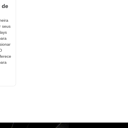
y de
neira
r seus
lays
para
sionar
 O
ferece
para