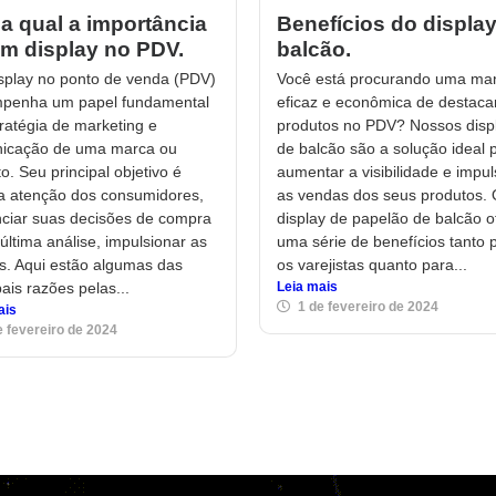
a qual a importância
Benefícios do displa
m display no PDV.
balcão.
splay no ponto de venda (PDV)
Você está procurando uma ma
penha um papel fundamental
eficaz e econômica de destaca
ratégia de marketing e
produtos no PDV? Nossos disp
icação de uma marca ou
de balcão são a solução ideal 
o. Seu principal objetivo é
aumentar a visibilidade e impul
 a atenção dos consumidores,
as vendas dos seus produtos.
nciar suas decisões de compra
display de papelão de balcão o
última análise, impulsionar as
uma série de benefícios tanto 
s. Aqui estão algumas das
os varejistas quanto para...
pais razões pelas...
Leia mais
1 de fevereiro de 2024
ais
e fevereiro de 2024