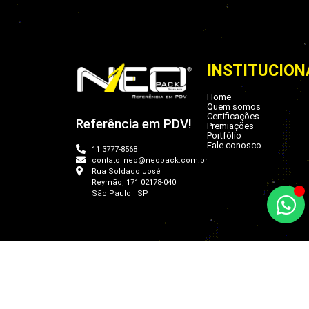
INSTITUCION
Home
Quem somos
Certificações
Referência em PDV!
Premiações
Portfólio
Fale conosco
11 3777-8568
contato_neo@neopack.com.br
Rua Soldado José
Reymão, 171 02178-040 |
São Paulo | SP
Copyright © 2026 Neo Pack Di