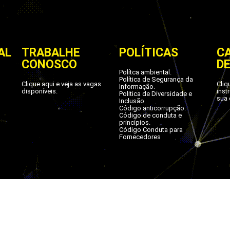
AL
TRABALHE
POLÍTICAS
C
CONOSCO
D
Polítca ambiental.
Política de Segurança da
Clique aqui e veja as vagas
Cliq
Informação.
disponíveis.
inst
Politica de Diversidade e
sua 
Inclusão
Código anticorrupção.
Código de conduta e
princípios.
Código Conduta para
Fornecedores
splays - Referência em PDV | Todos os direitos preservad