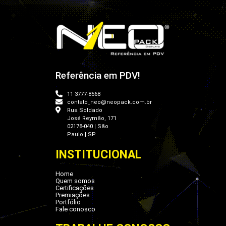
Referência em PDV!
11 3777-8568
contato_neo@neopack.com.br
Rua Soldado
José Reymão, 171
02178-040 | São
Paulo | SP
INSTITUCIONAL
Home
Quem somos
Certificações
Premiações
Portfólio
Fale conosco