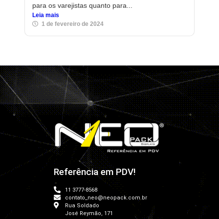
para os varejistas quanto para...
Leia mais
1 de fevereiro de 2024
Referência em PDV!
11 3777-8568
contato_neo@neopack.com.br
Rua Soldado
José Reymão, 171