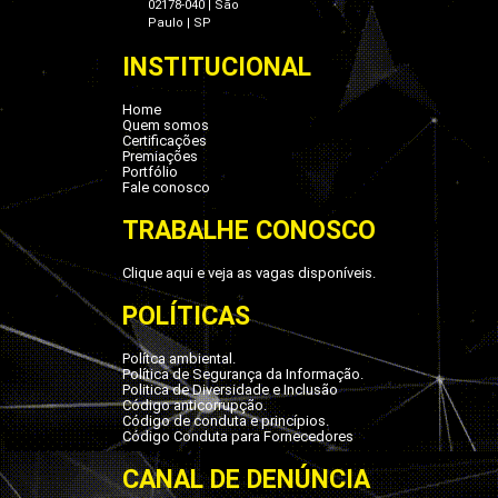
02178-040 | São
Paulo | SP
INSTITUCIONAL
Home
Quem somos
Certificações
Premiações
Portfólio
Fale conosco
TRABALHE CONOSCO
Clique aqui e veja as vagas disponíveis.
POLÍTICAS
Polítca ambiental.
Política de Segurança da Informação.
Politica de Diversidade e Inclusão
Código anticorrupção.
Código de conduta e princípios.
Código Conduta para Fornecedores
CANAL DE DENÚNCIA